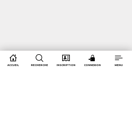
ACCUEIL
RECHERCHE
INSCRIPTION
CONNEXION
MENU
Inscrivez-vous à notre
newsletter