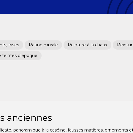
s, frises
Patine murale
Peinture à la chaux
Peinture
e teintes d'époque
s anciennes
ilicate, panoramique à la caséine, fausses matières, ornements et 