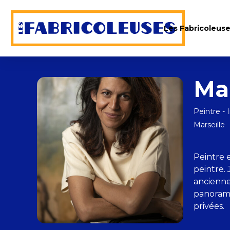
Les Fabricoleus
Ma
Peintre -
Marseille
Peintre 
peintre. 
anciennes
panorami
privées.