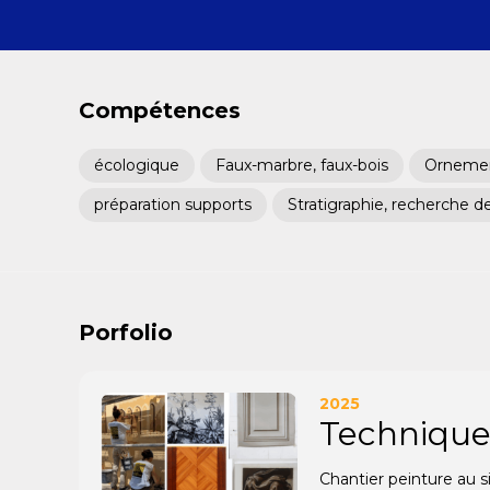
Compétences
écologique
Faux-marbre, faux-bois
Ornement
préparation supports
Stratigraphie, recherche d
Porfolio
2025
Technique
Chantier peinture au s