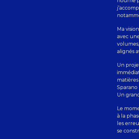
nourrie p
j’accomp
notammen
Ma visio
avec une 
volumes,
alignés a
Un projet
immédiat
matières
Sparano :
Un grand 
Le momen
à la pha
les erre
se constr