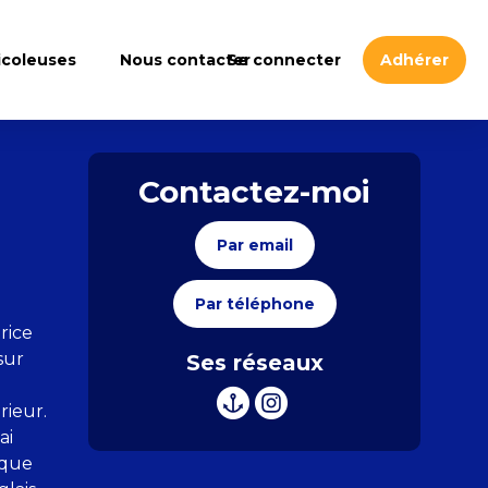
icoleuses
Nous contacter
Se connecter
Adhérer
Contactez-moi
Par email
Par téléphone
rice
sur
Ses réseaux
rieur.
ai
ique