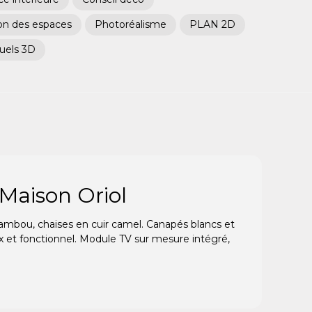
on des espaces
Photoréalisme
PLAN 2D
suels 3D
Maison Oriol
s bambou, chaises en cuir camel. Canapés blancs et
x et fonctionnel. Module TV sur mesure intégré,