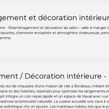
ent et décoration intérieure 
e - Réaménagement et décoration du salon – salle à manger d’u
s épurées, cheminée encastrée et atmosphère chaleureuse, pensée
gamme.
nt / Décoration intérieure -
u rez-de-chaussée d’une maison de ville à Bordeaux, mêlant él
isine et des toilettes, repensés pour optimiser les rangements et
ojet intègre un coin repas rapide et un espace de travail avec vue s
ximise la luminosité naturelle. La cuisine accueille une cave à vi
e esthétique chic et épurée. Les matériaux nobles, tels que le 