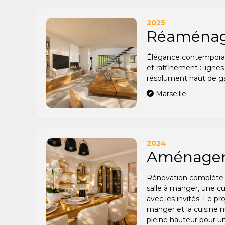
2025
Réaménagem
Élégance contemporain
et raffinement : ligne
résolument haut de 
Marseille
2024
Aménageme
Rénovation complète d
salle à manger, une cu
avec les invités. Le pr
manger et la cuisine ma
pleine hauteur pour un