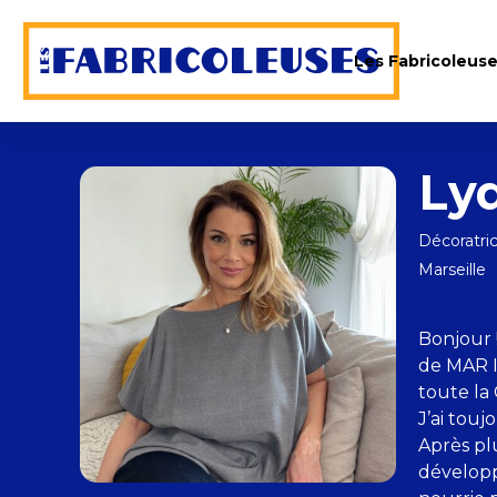
Les Fabricoleus
Ly
Décoratric
Marseille
Bonjour !
de MAR In
toute la
J’ai touj
Après plu
développ