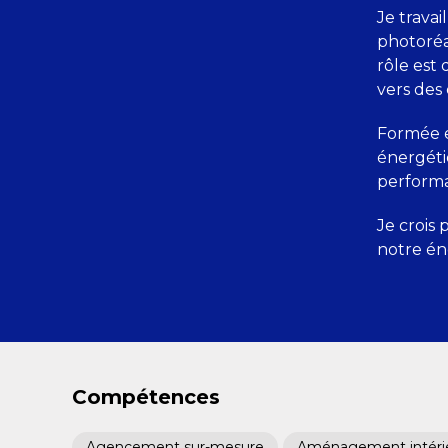
Je trava
photoréa
rôle est 
vers des 
Formée e
énergéti
performan
Je crois 
notre én
Compétences
Agencement sur-mesure
Aménagement intéri