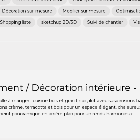
Décoration sur-mesure
Mobilier sur mesure
Optimisati
Shopping liste
sketchup 2D/3D
Suivi de chantier
Vi
nt / Décoration intérieure - 
alle à manger : cuisine bois et granit noir, ilot avec suspension
tons crème, terracotta et bois pour un espace élégant, chaleureu
 peint panoramique en arrière-plan pour un rendu harmonieux.