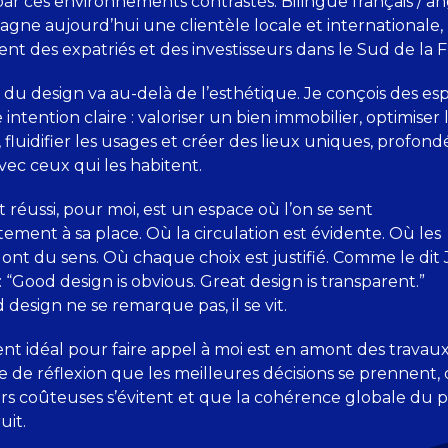
ar ces environnements contrastés. Bilingue français / ang
agne aujourd’hui une clientèle locale et internationale,
t des expatriés et des investisseurs dans le Sud de la F
n du design va au-delà de l’esthétique. Je conçois des es
intention claire : valoriser un bien immobilier, optimiser 
 fluidifier les usages et créer des lieux uniques, profo
vec ceux qui les habitent.
 réussi, pour moi, est un espace où l’on se sent
ement à sa place. Où la circulation est évidente. Où les
 ont du sens. Où chaque choix est justifié. Comme le dit
 “Good design is obvious. Great design is transparent.”
design ne se remarque pas, il se vit.
t idéal pour faire appel à moi est en amont des travaux.
se de réflexion que les meilleures décisions se prennent,
urs coûteuses s’évitent et que la cohérence globale du p
uit.