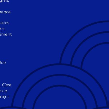
lais,
rance.
paces
les
ndément
 Joe
 C’est
 que
rojet