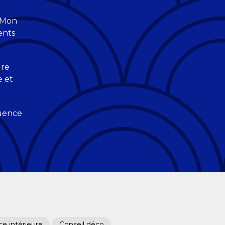
. Mon
ents
ure
e et
luence
e intérieure
Conseil déco